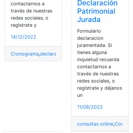
Declaración
contactarnos a
Patrimonial
través de nuestras
redes sociales, o
Jurada
regístrate y
Formulario
14/12/2022
declaracion
juramentada. Si
tienes alguna
Cronograma
,
declaración
,
Declaración Patrimonial
,
SRI
inquietud recuerda
contactarnos a
través de nuestras
redes sociales, o
regístrate y déjanos
un
11/08/2022
consultas online
,
Contralo