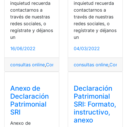
inquietud recuerda
inquietud recuerda
contactarnos a
contactarnos a
través de nuestras
través de nuestras
redes sociales, o
redes sociales, o
regístrate y déjanos
regístrate y déjanos
un
un
16/06/2022
04/03/2022
consultas online
,
Contraloría
,
Contraloría General del E
consultas online
,
Contralo
Anexo de
Declaración
Declaración
Patrimonial
Patrimonial
SRI: Formato,
SRI
instructivo,
anexo
Anexo de