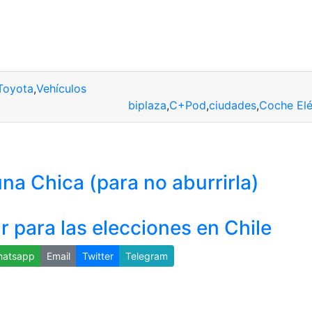
Toyota
,
Vehículos
biplaza
,
C+Pod
,
ciudades
,
Coche Elé
a Chica (para no aburrirla)
para las elecciones en Chile
atsapp
Email
Twitter
Telegram