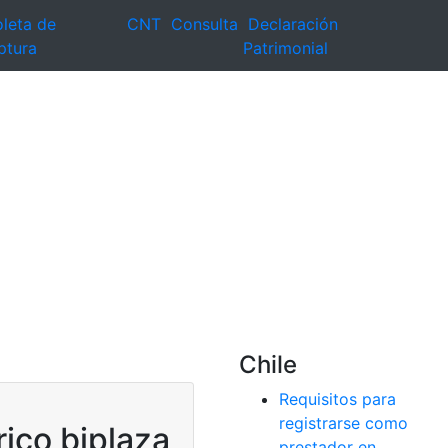
leta de
CNT
Consulta
Declaración
ptura
Patrimonial
Chile
Requisitos para
registrarse como
ico biplaza
prestador en