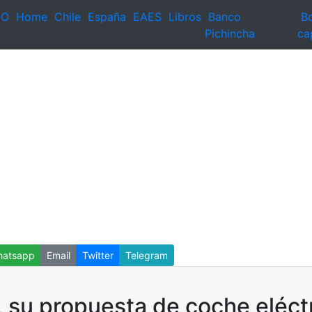
EO
Home
Chile
España
EAES
Libros
Banco
Bo
Pichincha
ca
atsapp
Email
Twitter
Telegram
 su propuesta de coche eléctr