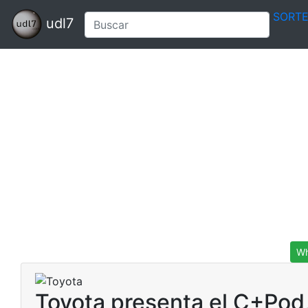
SORT
udl7
Wh
Toyota presenta el C+Pod,