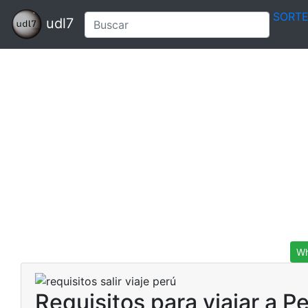
SORT
udl7
Wh
Requisitos para viajar a P