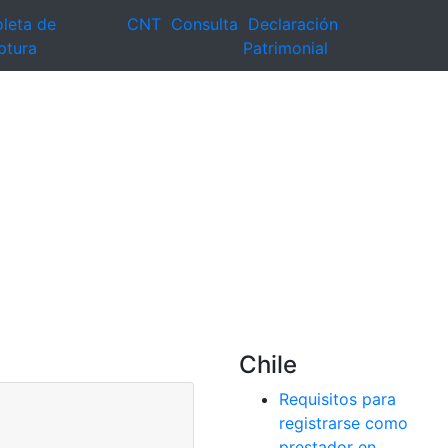
leta de
CNT
Consulta
Declaración
ptura
Patrimonial
Chile
Requisitos para
registrarse como
prestador en