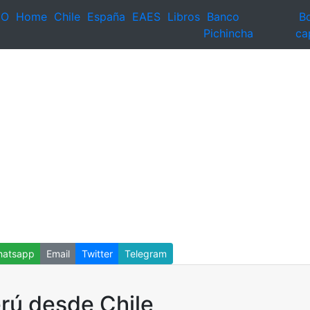
EO
Home
Chile
España
EAES
Libros
Banco
Bo
Pichincha
ca
atsapp
Email
Twitter
Telegram
erú desde Chile