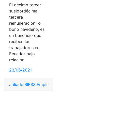
El décimo tercer
sueldo(décima
tercera
remuneración) o
bono navideño, es
un beneficio que
reciben los
trabajadores en
Ecuador bajo
relación
23/06/2021
afiliado
,
BIESS
,
Empleador
,
IESS
,
Jubilados
,
Top 1
,
Top 2