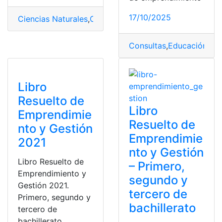
17/10/2025
Ciencias Naturales
,
Consulta
,
Libros
,
Mineduc
,
Ministeri
Consultas
,
Educación
,
Her
Libro
Resuelto de
Libro
Emprendimie
Resuelto de
nto y Gestión
Emprendimie
2021
nto y Gestión
Libro Resuelto de
– Primero,
Emprendimiento y
segundo y
Gestión 2021.
tercero de
Primero, segundo y
bachillerato
tercero de
bachillerato.