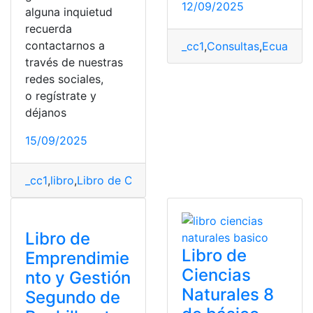
12/09/2025
alguna inquietud
recuerda
contactarnos a
_cc1
,
Consultas
,
Ecuador
,
través de nuestras
redes sociales,
o regístrate y
déjanos
15/09/2025
_cc1
,
libro
,
Libro de Ciencias Naturales
,
Libro Resuelto
,
R
Libro de
Libro de
Emprendimie
Ciencias
nto y Gestión
Naturales 8
Segundo de