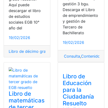
gestión 3 bgu.
Aquí puede
Descarga el Libro
descargar el libro
de emprendimiento
de estudios
y gestión de
sociales EGB 10°
Tercero de
año del
Bachillerato
19/02/2026
19/02/2026
Libro de décimo grado
,
Libro de estudios sociales
,
Libr
Consulta
,
Contenido
,
emp
Libro de
Educación
para la
Libro de
Ciudadanía
matemáticas
Resuelto
de tercer