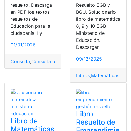
resuelto. Descarga
Resuelto EGB y
en PDF los textos
BGU. Solucionario
resueltos de
libro de matemática
Educación para la
8, 9 y 10 EGB
ciudadanía 1 y
Ministerio de
Educación.
01/01/2026
Descargar
09/12/2025
Consulta
,
Consulta online
,
Educación para la ciudadaní
Libros
,
Matemáticas
,
Mini
Libro
Libro de
Resuelto de
Matemáticas
Emprendimie