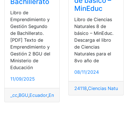
de básico –
Bachillerato
MinEduc
Libro de
Emprendimiento y
Libro de Ciencias
Gestión Segundo
Naturales 8 de
de Bachillerato.
básico – MinEduc.
[PDF] Texto de
Descarga el libro
Emprendimiento y
de Ciencias
Gestión 2 BGU del
Naturales para el
Ministerio de
8vo año de
Educación
08/11/2024
11/09/2025
24118
,
Ciencias Naturale
_cc
,
BGU
,
Ecuador
,
Emprendimiento y Gestión
,
Libros
,
Mi