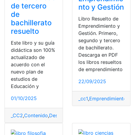
de tercero
nto y Gestión
de
Libro Resuelto de
bachillerato
Emprendimiento y
resuelto
Gestión. Primero,
segundo y tercero
Este libro y su guía
de bachillerato.
didáctica son 100%
Descarga en PDF
actualizado de
los libros resueltos
acuerdo con el
de emprendimiento
nuevo plan de
estudios de
22/09/2025
Educación y
01/10/2025
_cc1
,
Emprendimiento y G
_CC2
,
Contenido
,
Descargar
,
formato PDF
,
Libro de mat