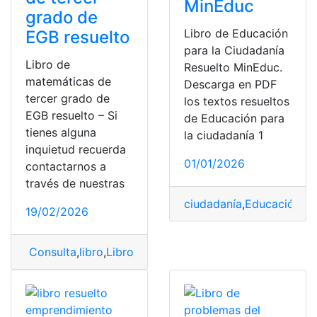
MinEduc
grado de
Libro de Educación
EGB resuelto
para la Ciudadanía
Libro de
Resuelto MinEduc.
matemáticas de
Descarga en PDF
tercer grado de
los textos resueltos
EGB resuelto – Si
de Educación para
tienes alguna
la ciudadanía 1
inquietud recuerda
01/01/2026
contactarnos a
través de nuestras
ciudadanía
,
Educación
,
Li
19/02/2026
Consulta
,
libro
,
Libro de matemáticas
,
Matemáticas