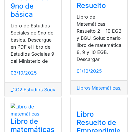
Resuelto
9no de
básica
Libro de
Matemáticas
Libro de Estudios
Resuelto 2 – 10 EGB
Sociales de 9no de
y BGU. Solucionario
básica. Descargue
libro de matemática
en PDF el libro de
8, 9 y 10 EGB.
Estudios Sociales 9
Descargar
del Ministerio de
01/10/2025
03/10/2025
Libros
,
Matemáticas
,
Resu
_CC2
,
Estudios Sociales
,
gratis
,
libro
,
Mineduc
,
Ministeri
Libro
Libro de
Resuelto de
matemáticas
Emprendimie