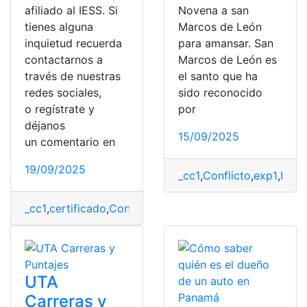
afiliado al IESS. Si
Novena a san
tienes alguna
Marcos de León
inquietud recuerda
para amansar. San
contactarnos a
Marcos de León es
través de nuestras
el santo que ha
redes sociales,
sido reconocido
o regístrate y
por
déjanos
15/09/2025
un comentario en
19/09/2025
_cc1
,
Conflicto
,
exp1
,
Nove
_cc1
,
certificado
,
Consulta
,
exp1
,
IESS
,
Tramites
,
Tramites 
UTA
Carreras y