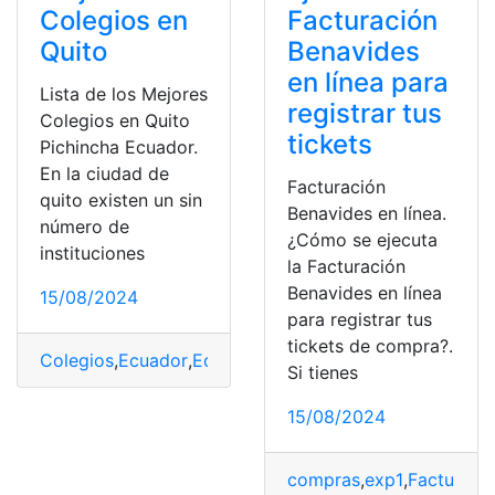
Colegios en
Facturación
Quito
Benavides
en línea para
Lista de los Mejores
registrar tus
Colegios en Quito
tickets
Pichincha Ecuador.
En la ciudad de
Facturación
quito existen un sin
Benavides en línea.
número de
¿Cómo se ejecuta
instituciones
la Facturación
Benavides en línea
15/08/2024
para registrar tus
tickets de compra?.
Colegios
,
Ecuador
,
Educación
,
EducarEcuador
,
exp1
,
Her
Si tienes
15/08/2024
compras
,
exp1
,
Facturaci