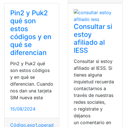
Pin2 y Puk2
qué son
Consultar si
estos
estoy
códigos y en
afiliado al
qué se
IESS
diferencian
Consultar si estoy
Pin2 y Puk2 qué
afiliado al IESS. Si
son estos códigos
tienes alguna
y en qué se
inquietud recuerda
diferencian. Cuando
contactarnos a
nos dan una tarjeta
través de nuestras
SIM nueva esta
redes sociales,
15/08/2024
o regístrate y
déjanos
un comentario en
Código
,
exp1
,
operadora
,
tarjeta
,
Usuario
,
Versión