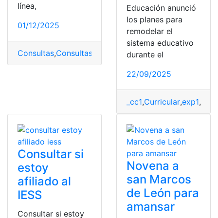
línea,
Educación anunció
los planes para
01/12/2025
remodelar el
sistema educativo
Consultas
,
Consultas
,
consultas online
,
exp1
,
Realiza rec
durante el
22/09/2025
_cc1
,
Curricular
,
exp1
,
Mall
Consultar si
Novena a
estoy
san Marcos
afiliado al
de León para
IESS
amansar
Consultar si estoy