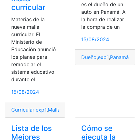
es el dueño de un
curricular
auto en Panamá. A
Materias de la
la hora de realizar
nueva malla
la compra de un
curricular. El
15/08/2024
Ministerio de
Educación anunció
los planes para
Dueño
,
exp1
,
Panamá
,
Pla
remodelar el
sistema educativo
durante el
15/08/2024
Curricular
,
exp1
,
Malla
,
materias
,
Ministerio de Educación
Lista de los
Cómo se
Mejores
ejecuta la