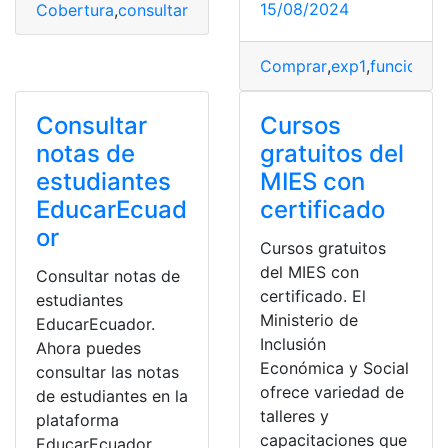
15/08/2024
Cobertura
,
consultar
,
exp1
,
IESS
,
ISSFA
,
ISSPOL
,
MSP
,
RPIS
Comprar
,
exp1
,
funciona
,
i
Consultar
Cursos
notas de
gratuitos del
estudiantes
MIES con
EducarEcuad
certificado
or
Cursos gratuitos
del MIES con
Consultar notas de
certificado. El
estudiantes
Ministerio de
EducarEcuador.
Inclusión
Ahora puedes
Económica y Social
consultar las notas
ofrece variedad de
de estudiantes en la
talleres y
plataforma
capacitaciones que
EducarEcuador.