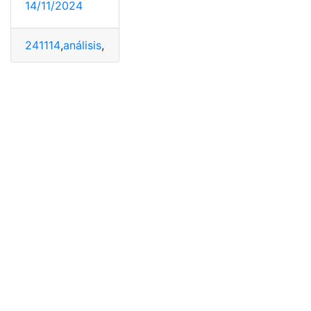
14/11/2024
241114
,
análisis
,
características
,
Dyson
,
Nav
,
Precio
,
Revie