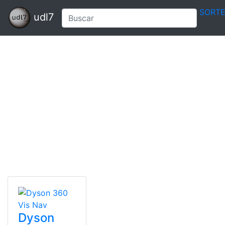
SORT
udl7
Dyson