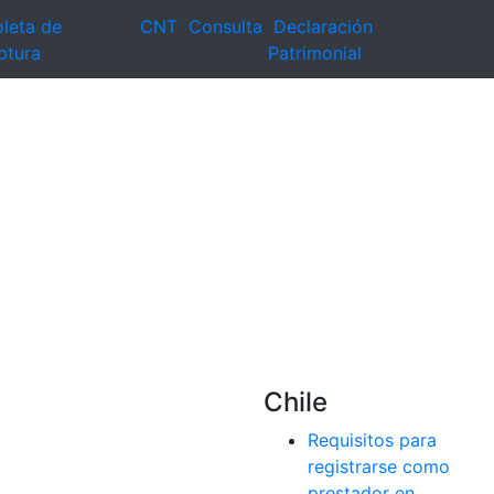
leta de
CNT
Consulta
Declaración
ptura
Patrimonial
Chile
Requisitos para
registrarse como
prestador en