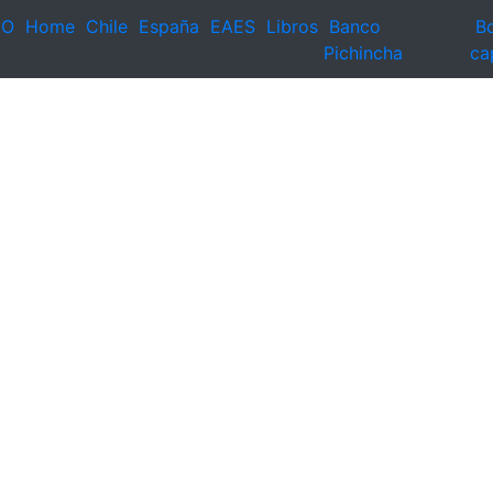
EO
Home
Chile
España
EAES
Libros
Banco
Bo
Pichincha
ca