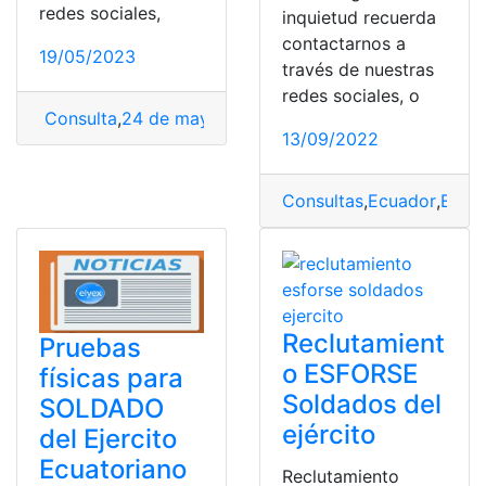
redes sociales,
inquietud recuerda
contactarnos a
19/05/2023
través de nuestras
redes sociales, o
Consulta
,
24 de mayo
,
batalla
,
Mayo
,
Redacción
,
soldad
13/09/2022
Consultas
,
Ecuador
,
Ejérc
Reclutamient
Pruebas
o ESFORSE
físicas para
Soldados del
SOLDADO
ejército
del Ejercito
Ecuatoriano
Reclutamiento