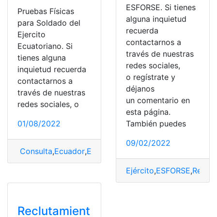
ESFORSE. Si tienes
Pruebas Físicas
alguna inquietud
para Soldado del
recuerda
Ejercito
contactarnos a
Ecuatoriano. Si
través de nuestras
tienes alguna
redes sociales,
inquietud recuerda
o regístrate y
contactarnos a
déjanos
través de nuestras
un comentario en
redes sociales, o
esta página.
01/08/2022
También puedes
09/02/2022
Consulta
,
Ecuador
,
Ejercito
,
Pruebas
,
Pruebas físicas
,
so
Ejército
,
ESFORSE
,
Reclut
Reclutamient